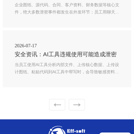
企业图纸、源代码、合同、客户资料、财务数据等核心文
件，绝大多数泄密事件都发生在外发环节：员工用聊天工
具私发、随意抄送邮件、拷贝U盘带走、打印后外流、第
三方合作文件二次转发、离职人员批量导出资料等。单纯
依靠制度约束难以杜绝人为疏漏，需要借助防泄密系统建
立技术管控屏障，做到能拦截、可审批、限权限、能回
2026-07-17
收、可追溯。
安全资讯：AI工具违规使用可能造成泄密
当员工使用AI工具分析内部文件、上传核心数据、上传设
计图纸、粘贴代码到AI工具中帮写时，会导致敏感资料被
非法访问、下载，造成涉密内容被泄露。一些AI工具架
构、参数、训练数据完全是公开的，因为AI可以帮助用户
推理、补充内容、编写代码、优化方案、还能做图，可以
说是很实用了。