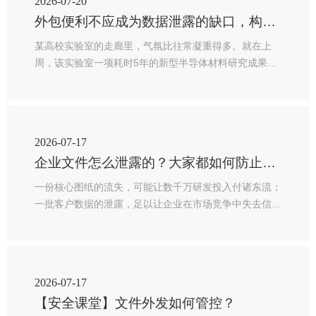
2026-07-20
外包便利不应成为数据泄露的缺口，构建加密防护体系
某高校实验室的走廊里，气氛比往常凝重得多。就在上
周，该实验室一项耗时5年的新型半导体材料研究成果刚
准备申报专利，却被发现核心工艺参数已出现在境外某技
术论坛的暗网交易板块。
2026-07-17
企业文件怎么泄露的？大家都如何防止泄密的？
一份核心图纸的流失，可能让数千万研发投入付诸东流；
一批客户数据的泄露，足以让企业在市场竞争中失去信
任。企业内部文件究竟是怎么泄露的？大家都采取了哪些
有效的防范措施？本文梳理了泄密途径和防护关卡，帮助
企业在数据安全防护上查漏补缺、筑牢防线。
2026-07-17
【安全课堂】文件外发如何管控？